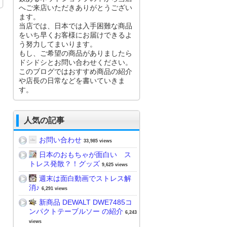
へご来店いただきありがとうござい
ます。
当店では、日本では入手困難な商品
をいち早くお客様にお届けできるよ
う努力してまいります。
もし、ご希望の商品がありましたら
ドシドシとお問い合わせください。
このブログではおすすめ商品の紹介
や店長の日常などを書いていきま
す。
人気の記事
お問い合わせ
33,985 views
日本のおもちゃが面白い ス
トレス発散？！グッズ
9,625 views
週末は面白動画でストレス解
消♪
6,291 views
新商品 DEWALT DWE7485コ
ンパクトテーブルソー の紹介
6,243
views