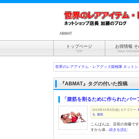
ABMAT
トップページ
お得情報 そ
TOP
Value Infomati
世界のレアアイテム・レアグッズ探検隊 ネットシ
『ABMAT』タグの付いた投稿
「腹筋を割るために作られたパー
2013年10月4日(金)
カテゴリー:
る
,
腹筋
こんばんは。店長の加藤です
すから体
…続きを読む