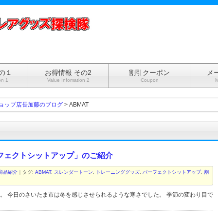
の１
お得情報 その2
割引クーポン
メ
on 1
Value Infomation 2
Coupon
M
ョップ店長加藤のブログ
> ABMAT
フェクトシットアップ」のご紹介
商品紹介
｜タグ:
ABMAT
,
スレンダートーン
,
トレーニンググッズ
,
パーフェクトシットアップ
,
割
。 今日のさいたま市は冬を感じさせられるような寒さでした。 季節の変わり目で