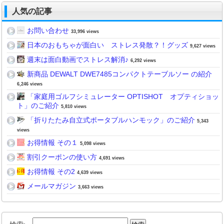
人気の記事
お問い合わせ
33,996 views
日本のおもちゃが面白い ストレス発散？！グッズ
9,627 views
週末は面白動画でストレス解消♪
6,292 views
新商品 DEWALT DWE7485コンパクトテーブルソー の紹介
6,246 views
「家庭用ゴルフシミュレーター OPTISHOT オプティショッ
ト」のご紹介
5,810 views
「折りたたみ自立式ポータブルハンモック」のご紹介
5,343
views
お得情報 その１
5,098 views
割引クーポンの使い方
4,691 views
お得情報 その2
4,639 views
メールマガジン
3,663 views