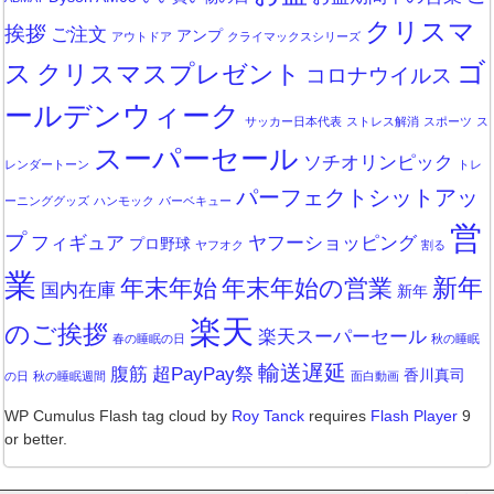
クリスマ
挨拶
ご注文
アンプ
アウトドア
クライマックスシリーズ
ゴ
ス
クリスマスプレゼント
コロナウイルス
ールデンウィーク
サッカー日本代表
ストレス解消
スポーツ
ス
スーパーセール
ソチオリンピック
レンダートーン
トレ
パーフェクトシットアッ
ーニンググッズ
ハンモック
バーベキュー
営
プ
フィギュア
ヤフーショッピング
プロ野球
ヤフオク
割る
業
新年
年末年始
年末年始の営業
国内在庫
新年
楽天
のご挨拶
楽天スーパーセール
春の睡眠の日
秋の睡眠
輸送遅延
腹筋
超PayPay祭
香川真司
の日
秋の睡眠週間
面白動画
WP Cumulus Flash tag cloud by
Roy Tanck
requires
Flash Player
9
or better.