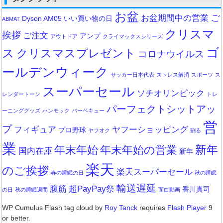
お盆
ご
お盆期間中の営業
Dyson AM05
いい買い物の日
ABMAT
クリスマ
挨拶
ご注文
アンプ
アウトドア
クライマックスシリーズ
ゴ
ス
クリスマスプレゼント
コロナウイルス
ールデンウィーク
サッカー日本代表
ストレス解消
スポーツ
ス
スーパーセール
ソチオリンピック
レンダートーン
トレ
パーフェクトシットアッ
ーニンググッズ
ハンモック
バーベキュー
営
プ
フィギュア
ヤフーショッピング
プロ野球
ヤフオク
割る
業
新年
年末年始
年末年始の営業
国内在庫
新年
楽天
のご挨拶
楽天スーパーセール
春の睡眠の日
秋の睡眠
輸送遅延
腹筋
超PayPay祭
香川真司
の日
秋の睡眠週間
面白動画
WP Cumulus Flash tag cloud by
Roy Tanck
requires
Flash Player
9
or better.