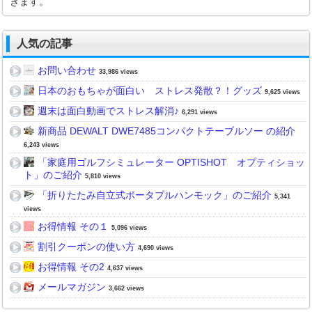
きます。
人気の記事
お問い合わせ
33,986 views
日本のおもちゃが面白い ストレス発散？！グッズ
9,625 views
週末は面白動画でストレス解消♪
6,291 views
新商品 DEWALT DWE7485コンパクトテーブルソー の紹介
6,243 views
「家庭用ゴルフシミュレーター OPTISHOT オプティショッ
ト」のご紹介
5,810 views
「折りたたみ自立式ポータブルハンモック」のご紹介
5,341
views
お得情報 その１
5,096 views
割引クーポンの使い方
4,690 views
お得情報 その2
4,637 views
メールマガジン
3,662 views